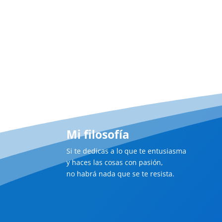
Mi filosofía
Si te dedicas a lo que te entusiasma
y haces las cosas con pasión,
no habrá nada que se te resista.