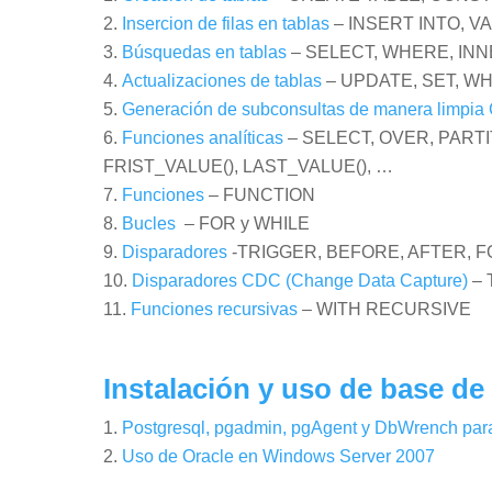
Insercion de filas en tablas
– INSERT INTO, V
Búsquedas en tablas
– SELECT, WHERE, INNE
Actualizaciones de tablas
– UPDATE, SET, WH
Generación de subconsultas de manera limpia
Funciones analíticas
– SELECT, OVER, PARTI
FRIST_VALUE(), LAST_VALUE(), …
Funciones
– FUNCTION
Bucles
– FOR y WHILE
Disparadores
-TRIGGER, BEFORE, AFTER, 
Disparadores CDC (Change Data Capture)
– 
Funciones recursivas
– WITH RECURSIVE
Instalación y uso de base de
Postgresql, pgadmin, pgAgent y DbWrench par
Uso de Oracle en Windows Server 2007