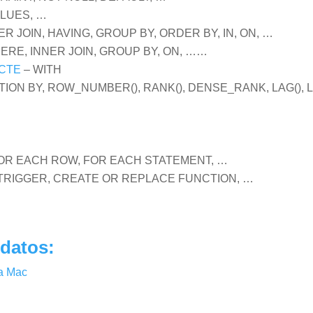
ALUES, …
R JOIN, HAVING, GROUP BY, ORDER BY, IN, ON, …
ERE, INNER JOIN, GROUP BY, ON, ……
 CTE
– WITH
TION BY, ROW_NUMBER(), RANK(), DENSE_RANK, LAG(), L
FOR EACH ROW, FOR EACH STATEMENT, …
TRIGGER, CREATE OR REPLACE FUNCTION, …
 datos:
a Mac