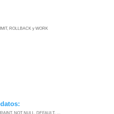
MIT, ROLLBACK y WORK
 datos:
AINT, NOT NULL, DEFAULT, …