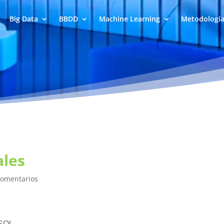
Big Data
BBDD
Machine Learning
Metodologí
ales
Comentarios
 SQL.