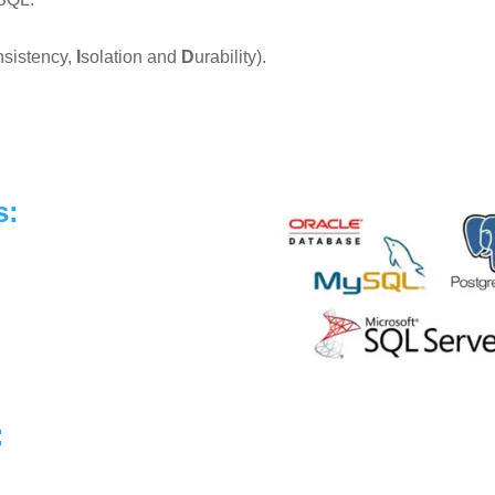
nsistency,
I
solation and
D
urability).
s:
: