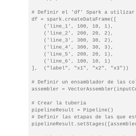
# Definir el 'df' Spark a utilizar

df = spark.createDataFrame([

    ('line_1', 100, 10, 1),

    ('line_2', 200, 20, 2),

    ('line_3', 300, 30, 2),

    ('line_4', 300, 30, 3),

    ('line_5', 200, 20, 1),

    ('line_6', 100, 10, 1)

],  ("label", "x1", "x2", "x3"))

# Definir un ensamblador de las co
assembler = VectorAssembler(inputC
# Crear la tuberia

pipelineResult = Pipeline()

# Definir las etapas de las que es
pipelineResult.setStages([assembler