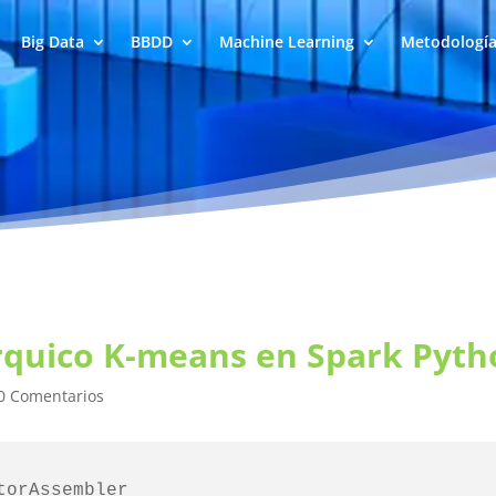
Big Data
BBDD
Machine Learning
Metodologí
rárquico K-means en Spark Pyt
0 Comentarios
orAssembler
