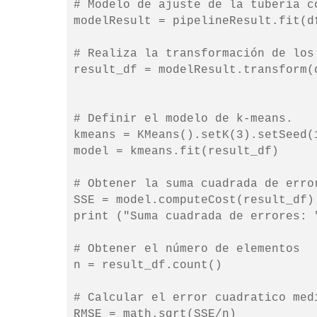
# Modelo de ajuste de la tuberia c
modelResult = pipelineResult.fit(df
# Realiza la transformación de los
result_df = modelResult.transform(d
# Definir el modelo de k-means.

kmeans = KMeans().setK(3).setSeed(1
model = kmeans.fit(result_df)

# Obtener la suma cuadrada de error
SSE = model.computeCost(result_df)

print ("Suma cuadrada de errores: "
# Obtener el número de elementos

n = result_df.count()

# Calcular el error cuadratico medi
RMSE = math.sqrt(SSE/n)
