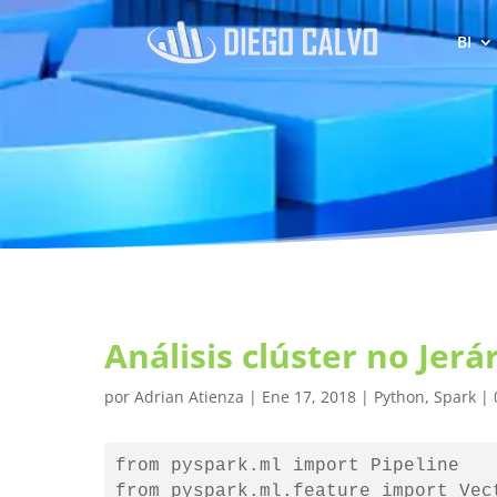
BI
Análisis clúster no Je
por
Adrian Atienza
|
Ene 17, 2018
|
Python
,
Spark
|
from pyspark.ml import Pipeline

from pyspark.ml.feature import Vect