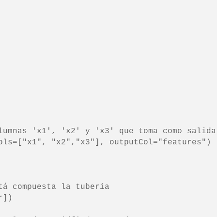
lumnas 'x1', 'x2' y 'x3' que toma como salida 
ols=["x1", "x2","x3"], outputCol="features")

tá compuesta la tuberia

])
