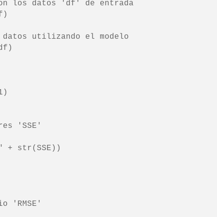
on los datos 'df' de entrada

)

 datos utilizando el modelo

f)

)

es 'SSE'

 + str(SSE))

o 'RMSE'
