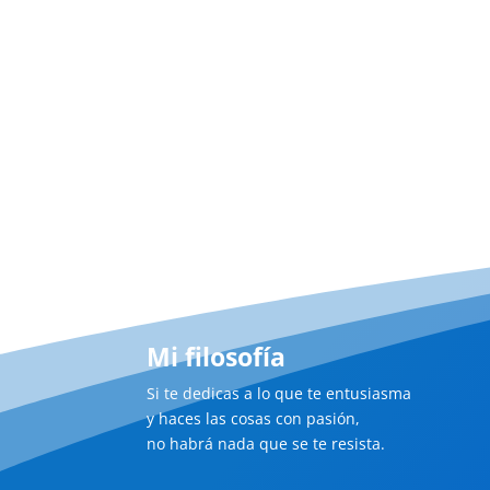
Mi filosofía
Si te dedicas a lo que te entusiasma
y haces las cosas con pasión,
no habrá nada que se te resista.