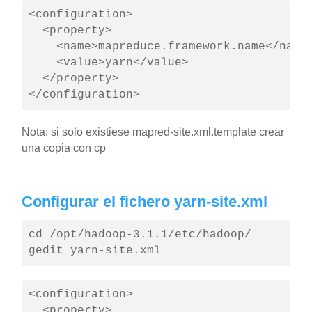
<configuration>

  <property>

    <name>mapreduce.framework.name</name>
    <value>yarn</value>

  </property>

</configuration>
Nota: si solo existiese mapred-site.xml.template crear
una copia con cp
Configurar el fichero yarn-site.xml
cd /opt/hadoop-3.1.1/etc/hadoop/

gedit yarn-site.xml
<configuration>

  <property>
