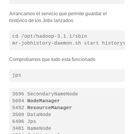
Arrancamos el servicio que permite guardar el
histórico de los Jobs lanzados
cd /opt/hadoop-3.1.1/sbin

mr-jobhistory-daemon.sh start historyser
Comprobamos que todo esta funcionado
jps
3696 SecondaryNameNode

5604 
NodeManager
5492 
ResourceManager
3508 DataNode

6406 Jps

3401 NameNode
