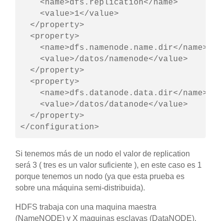
    <name>dfs.replication</name>

    <value>1</value>

  </property>

  <property>

    <name>dfs.namenode.name.dir</name>

    <value>/datos/namenode</value>

  </property>

  <property>

    <name>dfs.datanode.data.dir</name>

    <value>/datos/datanode</value>

  </property>

</configuration>
Si tenemos más de un nodo el valor de replication
será 3 ( tres es un valor suficiente ), en este caso es 1
porque tenemos un nodo (ya que esta prueba es
sobre una máquina semi-distribuida).
HDFS trabaja con una maquina maestra
(NameNODE) y X maquinas esclavas (DataNODE).