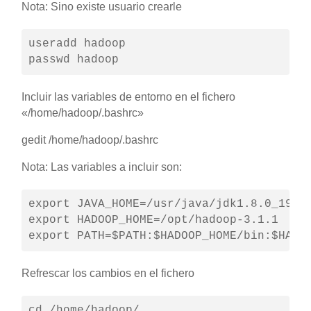
Nota: Sino existe usuario crearle
useradd hadoop

passwd hadoop
Incluir las variables de entorno en el fichero
«/home/hadoop/.bashrc»
gedit /home/hadoop/.bashrc
Nota: Las variables a incluir son:
export JAVA_HOME=/usr/java/jdk1.8.0_191-a
export HADOOP_HOME=/opt/hadoop-3.1.1

export PATH=$PATH:$HADOOP_HOME/bin:$HADO
Refrescar los cambios en el fichero
cd /home/hadoop/
