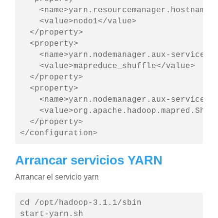
    <name>yarn.resourcemanager.hostname</
    <value>nodo1</value>

  </property>

  <property>

    <name>yarn.nodemanager.aux-services</
    <value>mapreduce_shuffle</value>

  </property>

  <property>

    <name>yarn.nodemanager.aux-services.m
    <value>org.apache.hadoop.mapred.Shuff
  </property>

</configuration>
Arrancar servicios YARN
Arrancar el servicio yarn
cd /opt/hadoop-3.1.1/sbin

start-yarn.sh