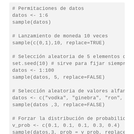
# Permitaciones de datos

datos <- 1:6

sample(datos)

# Lanzamiento de moneda 10 veces

sample(c(0,1),10, replace=TRUE)

# Selección aleatoria de 5 elementos de u
set.seed(10) # sirve para fijar siempre l
datos <- 1:100

sample(datos, 5, replace=FALSE)

# Selección aleatoria de valores alfanumé
datos <- c("vodka", "ginebra", "ron", "wh
sample(datos ,3, replace=FALSE)

# Forzar la distribución de probabilidad 
v_prob <- c(0.1, 0.1, 0.1, 0.3, 0.4)

sample(datos,3, prob = v_prob, replace=F