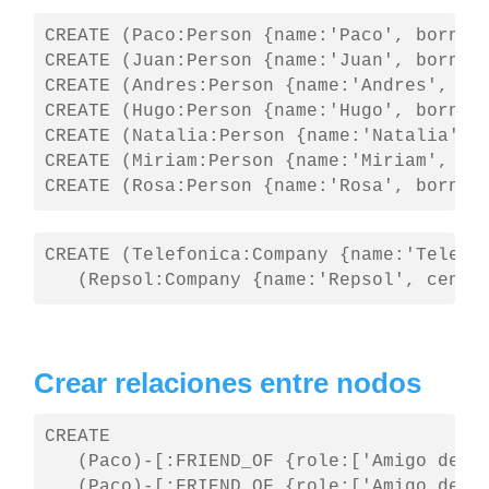
CREATE (Paco:Person {name:'Paco', born:19
CREATE (Juan:Person {name:'Juan', born:19
CREATE (Andres:Person {name:'Andres', bor
CREATE (Hugo:Person {name:'Hugo', born:19
CREATE (Natalia:Person {name:'Natalia', b
CREATE (Miriam:Person {name:'Miriam', bor
CREATE (Rosa:Person {name:'Rosa', born:1
CREATE (Telefonica:Company {name:'Telefon
   (Repsol:Company {name:'Repsol', centr
Crear relaciones entre nodos
CREATE

   (Paco)-[:FRIEND_OF {role:['Amigo de Tr
   (Paco)-[:FRIEND_OF {role:['Amigo de Tr