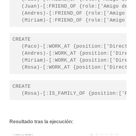
   (Juan)-[:FRIEND_OF {role:['Amigo de la
   (Andres)-[:FRIEND_OF {role:['Amigo de 
   (Miriam)-[:FRIEND_OF {role:['Amigo de
CREATE

   (Paco)-[:WORK_AT {position:['Director 
   (Andres)-[:WORK_AT {position:['Directo
   (Miriam)-[:WORK_AT {position:['Directo
   (Rosa)-[:WORK_AT {position:['Director
CREATE

   (Rosa)-[:IS_FAMILY_OF {position:['Pri
Resultado tras la ejecución: