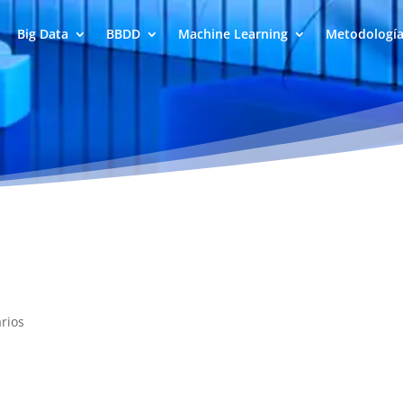
Big Data
BBDD
Machine Learning
Metodologí
rios