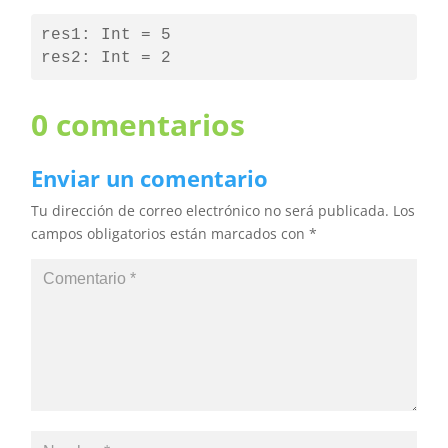
res1: Int = 5

res2: Int = 2
0 comentarios
Enviar un comentario
Tu dirección de correo electrónico no será publicada.
Los
campos obligatorios están marcados con
*